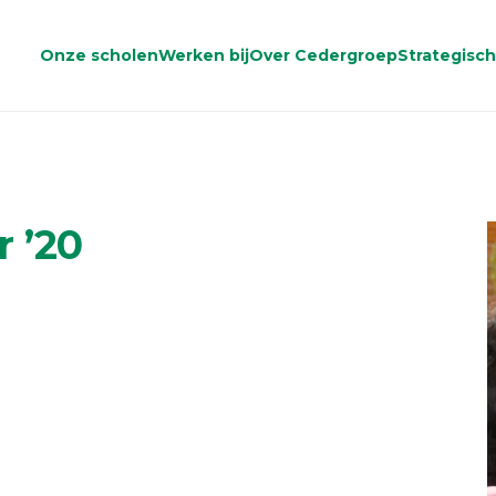
Onze scholen
Werken bij
Over Cedergroep
Strategisc
 ’20