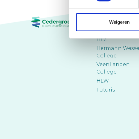
Scholen
Weigeren
CSB
HLZ
Hermann Wesse
College
VeenLanden
College
HLW
Futuris