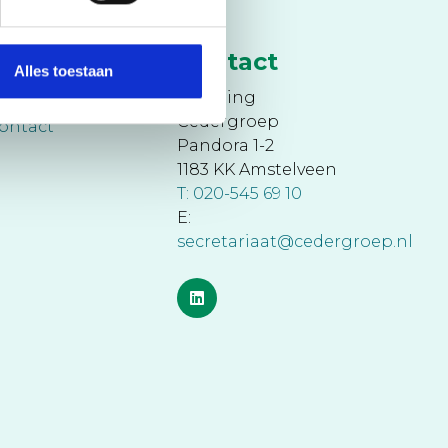
nel naar
Contact
Alles toestaan
ieuws
Stichting
Cedergroep
ontact
Pandora 1-2
1183 KK Amstelveen
T: 020-545 69 10
E:
secretariaat@cedergroep.nl