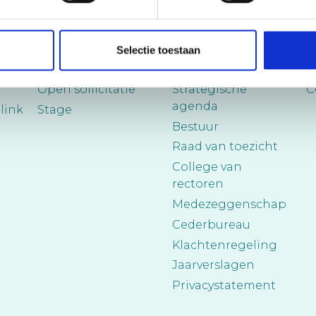
Werken bij
Cedergroep
S
Selectie toestaan
Vacatures
Over ons
N
Open sollicitatie
Strategische
C
agenda
link
Stage
Bestuur
Raad van toezicht
College van
rectoren
Medezeggenschap
Cederbureau
Klachtenregeling
Jaarverslagen
Privacystatement