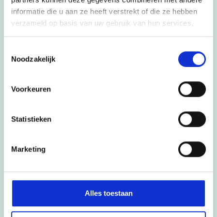
HLZ
informatie die u aan ze heeft verstrekt of die ze hebben
verzameld op basis van uw gebruik van hun services.
Hermann Wesselink College
VeenLanden College
Toestemmingsselectie
HLW
Noodzakelijk
Futuris
Werken bij
Voorkeuren
Vacatures
Statistieken
Open sollicitatie
Stage
Marketing
Cedergroep
Over ons
Strategische agenda
Alles toestaan
Bestuur
Raad van toezicht