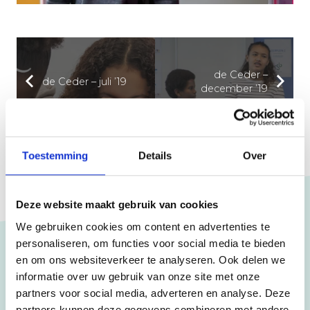
de Ceder –
de Ceder – juli ’19
december ’19
Toestemming
Details
Over
Deze website maakt gebruik van cookies
We gebruiken cookies om content en advertenties te
personaliseren, om functies voor social media te bieden
en om ons websiteverkeer te analyseren. Ook delen we
informatie over uw gebruik van onze site met onze
Scholen
partners voor social media, adverteren en analyse. Deze
CSB
partners kunnen deze gegevens combineren met andere