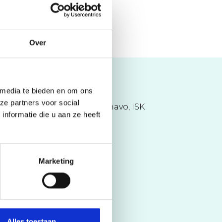
Over
 media te bieden en om ons
Aantal leerlingen:
550
ze partners voor social
Niveaus:
vmbo b/k/t, mavo/havo, ISK
nformatie die u aan ze heeft
Marketing
Alles toestaan