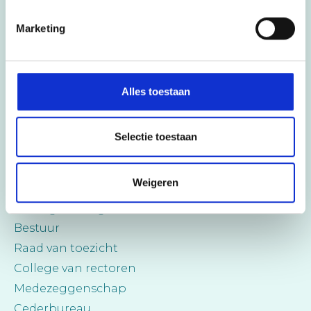
HLW
Marketing
Futuris
Werken bij
Alles toestaan
Vacatures
Open sollicitatie
Stage
Selectie toestaan
Cedergroep
Weigeren
Over ons
Strategische agenda
Bestuur
Raad van toezicht
College van rectoren
Medezeggenschap
Cederbureau