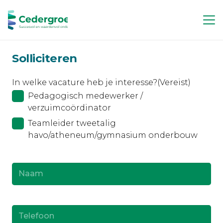
Solliciteren
In welke vacature heb je interesse?
(Vereist)
Pedagogisch medewerker /
verzuimcoördinator
Teamleider tweetalig
havo/atheneum/gymnasium onderbouw
Naam
(Vereist)
Telefoon
(Vereist)