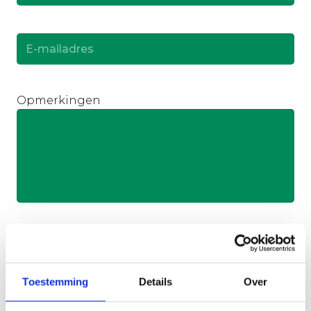
E-
mailadres
(Vereist)
Opmerkingen
Upload eventueel je CV of foto
Sleep bestanden hierheen of
Selecteer bestanden
Toestemming
Details
Over
Toegestane bestandstypen: jpg, jpeg, png, pdf,