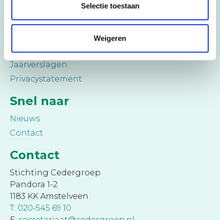
Selectie toestaan
College van rectoren
Medezeggenschap
Cederbureau
Weigeren
Klachtenregeling
Jaarverslagen
Privacystatement
Snel naar
Nieuws
Contact
Contact
Stichting Cedergroep
Pandora 1-2
1183 KK Amstelveen
T: 020-545 69 10
E:
secretariaat@cedergroep.nl