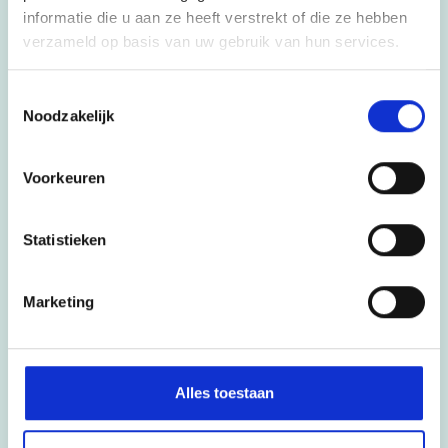
HLZ
informatie die u aan ze heeft verstrekt of die ze hebben
Hermann Wesselink College
verzameld op basis van uw gebruik van hun services.
VeenLanden College
Toestemmingsselectie
HLW
Noodzakelijk
Futuris
Werken bij
Voorkeuren
Vacatures
Open sollicitatie
Statistieken
Stage
Marketing
Cedergroep
Over ons
Strategische agenda
Alles toestaan
Bestuur
Raad van toezicht